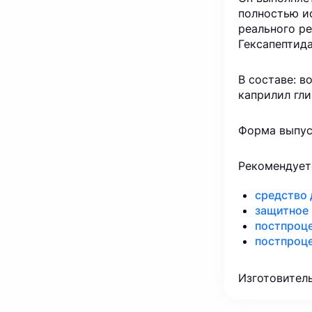
полностью и
реального ре
Гексапептид
В составе: в
каприлил гли
Форма выпуск
Рекомендует
средство
защитное 
постпроц
постпроц
Изготовитель