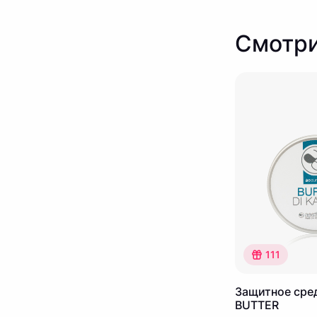
Смотри
111
Защитное сре
BUTTER