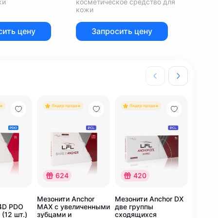
жи
косметическое средство для
кожи
сить цену
Запросить цену
аж
Лидер продаж
Лидер продаж
Лиде
624
420
1
Мезонити Anchor
Мезонити Anchor DX
Мезони
4D PDO
MAX с увеличенными
две группы
PLUS с
(12 шт.)
зубцами и
сходящихся
послед