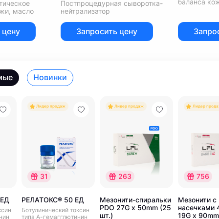
баланса ко
тическое
Постпроцедурная сыворотка-
жи, масло
нейтрализатор
 цену
Запросить цену
Запро
мые
Новинки
Лидер продаж
Лидер продаж
Лидер прод
31
263
756
 ЕД
РЕЛАТОКС® 50 ЕД
Мезонити-спиральки
Мезонити с
PDO 27G x 50mm (25
насечками 
ксин
Ботулинический токсин
шт.)
19G x 90mm 
нин
типа А-гемагглютинин