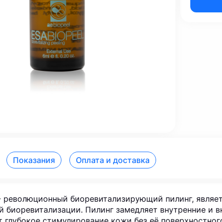
Показания
Оплата и доставка
- революционный биоревитализирующий пилинг, являе
й биоревитализации. Пилинг замедляет внутренние и в
т глубокое стимулирование кожи без её поверхностног