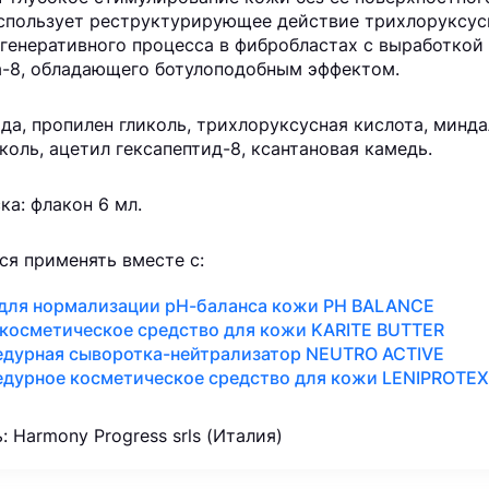
спользует реструктурирующее действие трихлоруксус
генеративного процесса в фибробластах с выработкой 
а-8, обладающего ботулоподобным эффектом.
ода, пропилен гликоль, трихлоруксусная кислота, минда
коль, ацетил гексапептид-8, ксантановая камедь.
а: флакон 6 мл.
ся применять вместе с:
 для нормализации рН-баланса кожи PH BALANCE
косметическое средство для кожи KARITE BUTTER
едурная сыворотка-нейтрализатор NEUTRO ACTIVE
едурное косметическое средство для кожи LENIPROTEX
: Harmony Progress srls (Италия)