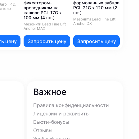
фиксатором-
формованных зубцов
с зубц
arb II 4D,
проводником на
PCL 21G x 120 мм (2
PDO 18
канюле
канюле PCL 17G x
шт.)
(12 шт.)
100 мм (4 шт.)
Мезонити Lead Fine Lift
Мезонити
Anchor DX
Anchor 
Мезонити Lead Fine Lift
Anchor MAX
ь цену
Запросить цену
Запросить цену
Запр
Важное
Правила конфиденциальности
Лицензии и реквизиты
Бьюти-бонусы
Отзывы
Учебный центр