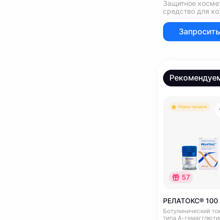
Защитное косме
средство для ко
Запросить
Рекомендуе
Лидер продаж
57
РЕЛАТОКС® 100
Ботулинический то
типа А-гемагглюти