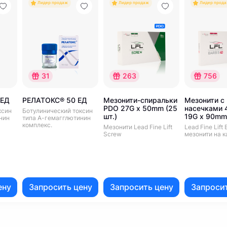
Лидер продаж
Лидер продаж
Лидер прод
31
263
756
 ЕД
РЕЛАТОКС® 50 ЕД
Мезонити-спиральки
Мезонити с
PDO 27G x 50mm (25
насечками 
ксин
Ботулинический токсин
шт.)
19G x 90mm 
нин
типа А-гемагглютинин
комплекс.
Мезонити Lead Fine Lift
Lead Fine Lift B
Screw
мезонити на 
ену
Запросить цену
Запросить цену
Запросит