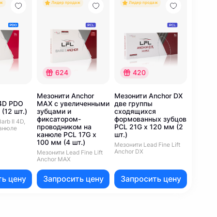
аж
Лидер продаж
Лидер продаж
Лиде
624
420
1
Мезонити Anchor
Мезонити Anchor DX
Мезони
4D PDO
MAX с увеличенными
две группы
PLUS с
(12 шт.)
зубцами и
сходящихся
послед
фиксатором-
формованных зубцов
с зубц
arb II 4D,
проводником на
PCL 21G x 120 мм (2
PDO 18
канюле
канюле PCL 17G x
шт.)
(12 шт.)
100 мм (4 шт.)
Мезонити Lead Fine Lift
Мезонити
Anchor DX
Anchor 
Мезонити Lead Fine Lift
Anchor MAX
ь цену
Запросить цену
Запросить цену
Запр