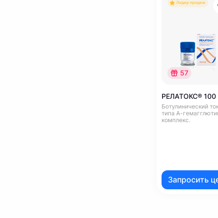
Лидер продаж
57
РЕЛАТОКС® 100
Ботулинический то
типа А-гемагглюти
комплекс.
Запросить ц