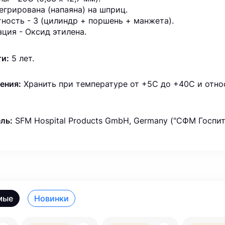
тегрирована (напаяна) на шприц.
ность - 3 (цилиндр + поршень + манжета).
ция - Оксид этилена.
ти:
5 лет.
ения:
Хранить при температуре от +5С до +40С и отно
ль:
SFM Hospital Products GmbH, Germany ("СФМ Госпит
мые
Новинки