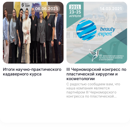
06.06.2025
14.03.2021
Итоги научно-практического
III Черноморский конгресс по
кадаверного курса
пластической хирургии и
косметологии
С радостью сообщаем вам, что
наша компания является
партнёром III Черноморского
конгресса по пластической
хирургии и косметологии, который
состоится 23-25 апреля 2021 в
солнечном городе Геленджик!