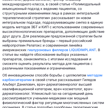
международного класса, в своей статье «Полимодальный
инъекционный подход к ведению пациентов, со
структурными изменениями лица в рамках интегральной
терапевтической стратегии» рассказывает он новом
интегральном подходе, подразумевающем синтез в единую
модель методов ЭБТ и КИП с использованием современных
высокотехнологических препаратов, дополняющих действие
друг друга. Для реализации предложенной стратегии были
выбраны премиальные бренды – первый российский
нейропротеин Релатокс и современная линейка
американских
гиалуроновых филлеров LIQUIDIMPLANT
. В
статье вы найдете обоснование выбора указанных
препаратов, ознакомитесь с итогами исследования и
сможете оценить результаты метода для пациентов с
различными показаниями и ограничениями.
Об инновационном способе борьбы с целлюлитом
методом
карбокситерапии
в своей статье рассказывает Гилядов
Альберт Данилович, врач-дерматовенеролог высшей
квалификационной категории, врач-косметолог, врач-
дерматоонколог. Углекислый газ на сегодняшний день
рассматривается учеными-медиками как мощный
физиологический фактор регуляции многочисленных систем
организма. В статье подробно разобраны теоретические