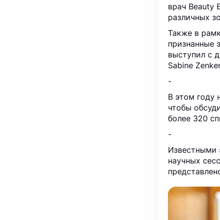
врач Beauty
различных з
Также в рам
признанные 
выступил с 
Sabine Zenke
-
В этом году 
чтобы обсуд
более 320 сп
-
Известными 
научных сес
представлен