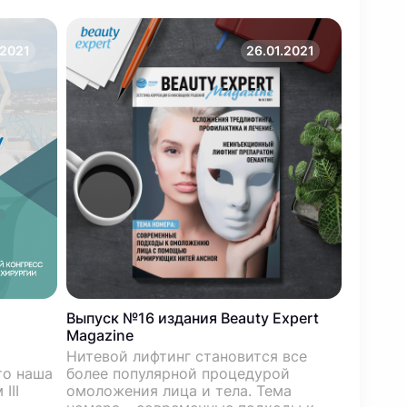
.2021
26.01.2021
Выпуск №16 издания Beauty Expert
График 
Magazine
праздн
Нитевой лифтинг становится все
В празд
то наша
более популярной процедурой
остаетс
III
омоложения лица и тела. Тема
по спец