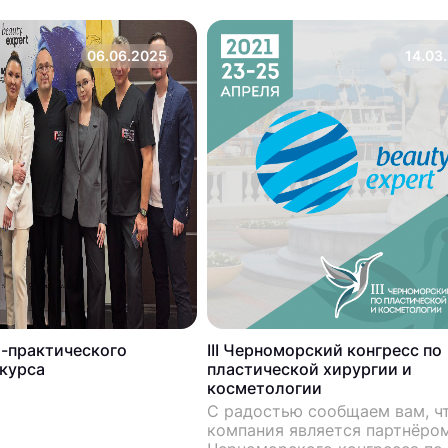
06.06.2025
14.03
о-практического
III Черноморский конгресс по
 курса
пластической хирургии и
косметологии
С радостью сообщаем вам, ч
компания является партнёром 