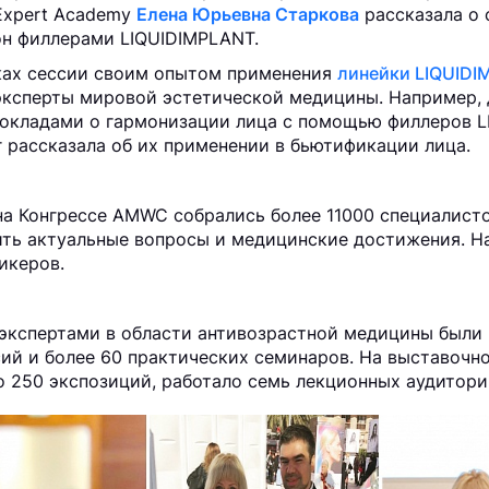
 Expert Academy
Елена Юрьевна Старкова
рассказала о 
он филлерами LIQUIDIMPLANT.
ках сессии своим опытом применения
линейки LIQUID
эксперты мировой эстетической медицины. Например, д
докладами о гармонизации лица с помощью филлеров L
r рассказала об их применении в бьютификации лица.
на Конгрессе AMWC собрались более 11000 специалисто
ить актуальные вопросы и медицинские достижения. Н
икеров.
экспертами в области антивозрастной медицины были 
сий и более 60 практических семинаров. На выставочн
о 250 экспозиций, работало семь лекционных аудитори