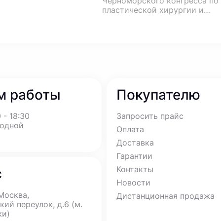
Черноморского конгресса по
пластической хирургии и
косметологии, который сост
23-25 апреля 2021 в солнечн
городе Геленджик!
м работы
Покупателю
 - 18:30
Запросить прайс
ходной
Оплата
Доставка
Гарантии
Контакты
с
Новости
 Москва,
Дистанционная продажа
ий переулок, д.6 (м.
ки)