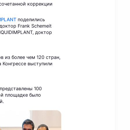
сочетанной коррекции
IMPLANT
поделились
октор Frank Schemeit
IQUIDIMPLANT, доктор
в из более чем 120 стран,
а Конгрессе выступили
представлены 100
ой площадке было
й.