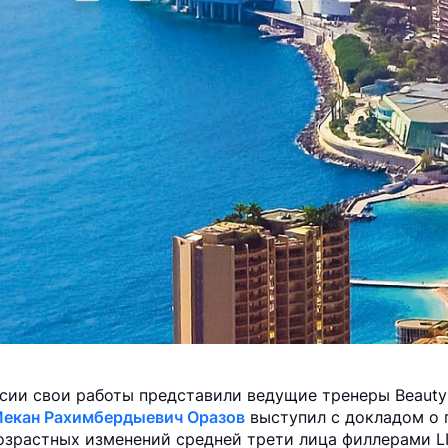
сии свои работы представили ведущие тренеры Beauty
екан Рахимбердыевич Оразов
выступил с докладом о 
озрастных изменений средней трети лица филлерами L