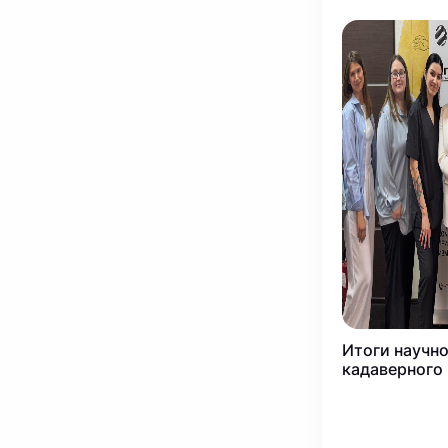
Итоги научн
кадаверного