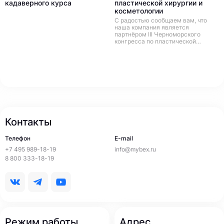
кадаверного курса
пластической хирургии и
косметологии
С радостью сообщаем вам, что
наша компания является
партнёром III Черноморского
конгресса по пластической
хирургии и косметологии, который
состоится 23-25 апреля 2021 в
солнечном городе Геленджик!
Контакты
Телефон
E-mail
+7 495 989-18-19
info@mybex.ru
8 800 333-18-19
Режим работы
Адрес